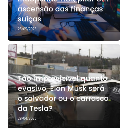
ascensão
ascensão das finanças
das
finanças
suíças
suíças
25/05/2025
Tão
imprevisível
quanto
evasivo,
Elon
Tão imprevisível quanto
Musk
será
evasivo, Elon Musk será
o
o salvador ou o carrasco
salvador
ou
da Tesla?
o
carrasco
28/04/2025
da