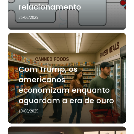
de
relacionamento
relacionamento
25/06/2025
Com
Trump,
os
americanos
economizam
Com Trump, os
enquanto
aguardam
americanos
a
economizam enquanto
era
de
aguardam a era de ouro
ouro
10/06/2025
Os