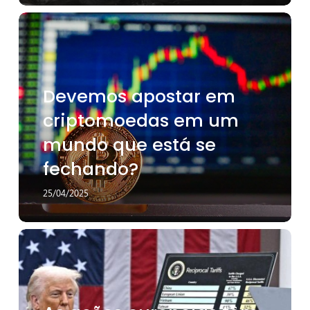
Tesla?
Devemos
apostar
em
criptomoedas
em
Devemos apostar em
um
mundo
criptomoedas em um
que
mundo que está se
está
se
fechando?
fechando?
25/04/2025
As
ações
europeias
têm
a