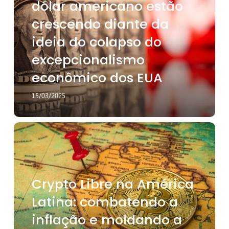
o
dólar americano estão
dólar
crescendo diante da
americano
estão
ideia do colapso do
crescendo
excepcionalismo
diante
da
econômico dos EUA
ideia
do
15/03/2025
colapso
do
excepcionalismo
Crypto
econômico
Libre
dos
na
EUA
América
Latina:
Crypto Libre na América
combatendo
a
Latina: combatendo a
inflação
inflação e moldando a
e
moldando