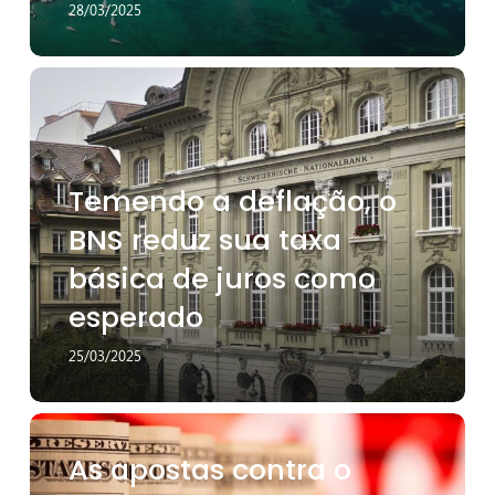
28/03/2025
Temendo
a
deflação,
o
BNS
Temendo a deflação, o
reduz
sua
BNS reduz sua taxa
taxa
básica de juros como
básica
de
esperado
juros
como
25/03/2025
esperado
As
apostas
As apostas contra o
contra