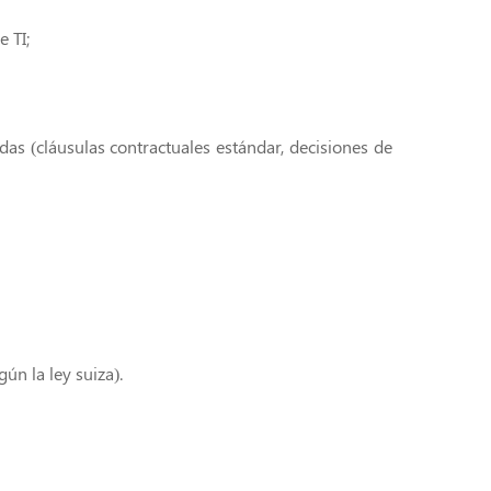
 TI;
as (cláusulas contractuales estándar, decisiones de
ún la ley suiza).